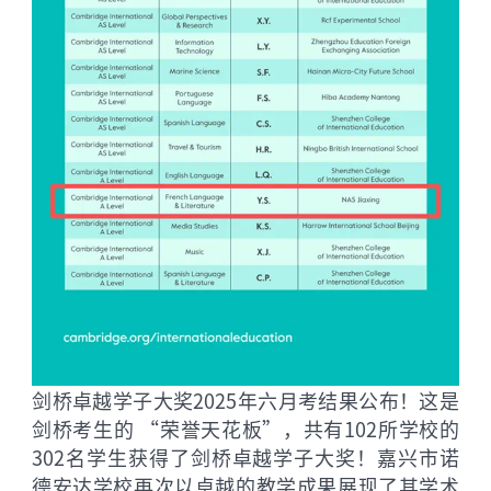
剑桥卓越学子大奖2025年六月考结果公布！这是
剑桥考生的 “荣誉天花板”，共有102所学校的
302名学生获得了剑桥卓越学子大奖！嘉兴市诺
德安达学校再次以卓越的教学成果展现了其学术