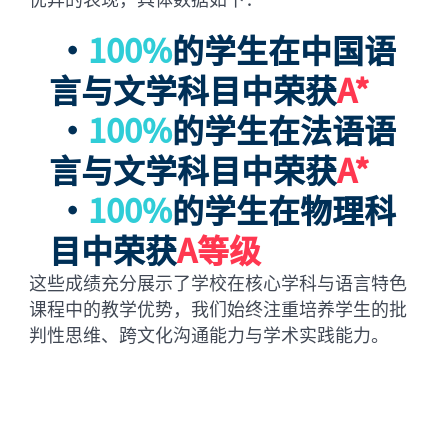
•
100%
的学生
在
中国语
言与文学科目中荣获
A*
•
100%
的学生
在
法语语
言与文学科目中荣获
A*
•
100%
的学生
在
物理科
目中荣获
A等级
这些成绩充分展示了学校在核心学科与语言特色
课程中的教学优势，我们始终注重培养学生的批
判性思维、跨文化沟通能力与学术实践能力。