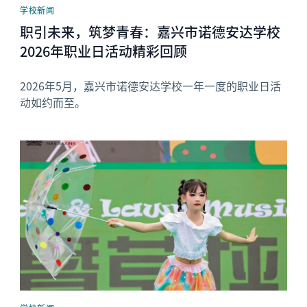
学校新闻
职引未来，筑梦青春：嘉兴市诺德安达学校
2026年职业日活动精彩回顾
2026年5月，嘉兴市诺德安达学校一年一度的职业日活
动如约而至。
News image