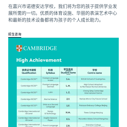
在嘉兴市诺德安达学校，我们将为您的孩子提供学业发
展所需的一切。优质的体育设施、华丽的表演艺术中心
和最新的技术设备都将为孩子的个人成长助力。
招生咨询