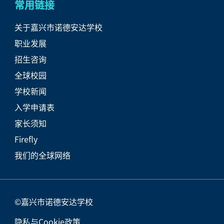
常用链接
关于嘉兴市诺德安达学校
职业发展
招生咨询
全球校园
学校新闻
入学申请表
家长须知
Firefly
我们的全球网络
©嘉兴市诺德安达学校
隐私与Cookie政策