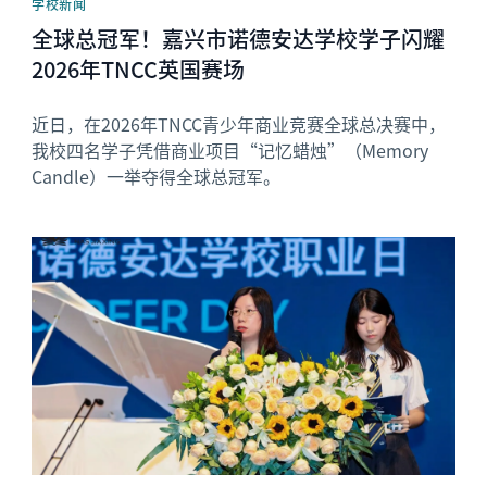
学校新闻
全球总冠军！嘉兴市诺德安达学校学子闪耀
2026年TNCC英国赛场
近日，在2026年TNCC青少年商业竞赛全球总决赛中，
我校四名学子凭借商业项目“记忆蜡烛”（Memory
Candle）一举夺得全球总冠军。
News image