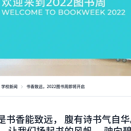
学校新闻
书香致远，2022图书周即将开启
是书香能致远， 腹有诗书气自华。
， 让我们扬起书的风帆， 驶向