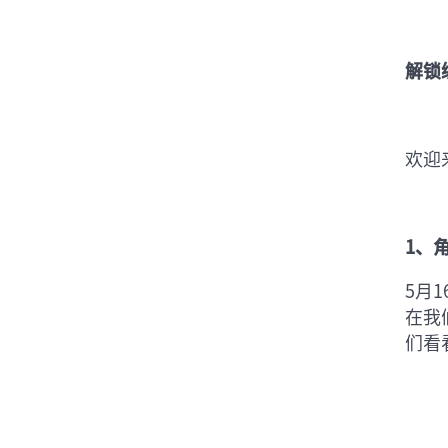
解锁
欢迎
1、
5月
在我
们看