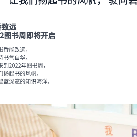
香致远
22图书周即将开启
书香能致远，
诗书气自华。
来到2022年图书周，
们扬起书的风帆，
碧蓝深邃的知识海洋。