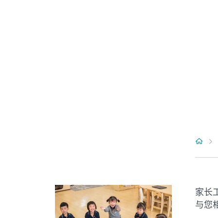
家长工
与您