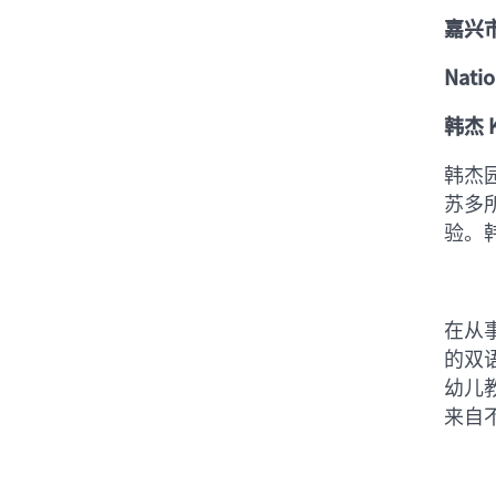
嘉兴
Natio
韩杰 K
韩杰
苏多
验。
在从
的双
幼儿
来自