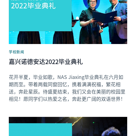
学校新闻
嘉兴诺德安达2022毕业典礼
花开半夏，毕业如歌，NAS Jiaxing毕业典礼在六月如
期而至。带着两载同窗回忆，携着满满祝福，繁花相
送，奔赴星辰。待盛夏结束，我们又会在美丽的校园里
相见！愿同学们以热爱之名，奔赴更广阔的双语世界！
News image