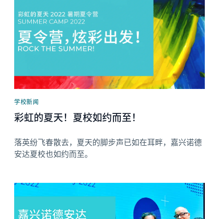
学校新闻
彩虹的夏天！夏校如约而至！
落英纷飞春散去，夏天的脚步声已如在耳畔，嘉兴诺德
安达夏校也如约而至。
News image